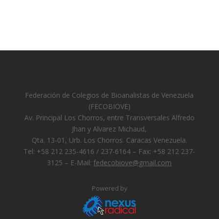
Federación de Colegios de Bioanalistas de Venezuela
(FECOBIOVE)
Av. Principal Los Chorros, entre Transversales Alfredo
Jhan y Alvarez Michaud,
Qta. 13-01, Urb. Los Chorros. Caracas Venezuela.
Tel: +58 212 235-4616 / 237-6164 – Fax: +58 212 237-
3125 – E-Mail:
fedecobiove@gmail.com
Powered by