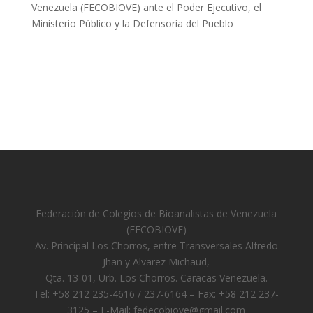
Venezuela (FECOBIOVE) ante el Poder Ejecutivo, el
Ministerio Público y la Defensoría del Pueblo
Federación de Colegios de Bioanalistas de Venezuela
(FECOBIOVE)
Av. Principal Los Chorros, entre Transversales Alfredo
Jhan y Alvarez Michaud,
Qta. 13-01, Urb. Los Chorros. Caracas Venezuela.
Tel: +58 212 235-4616 / 237-6164 – Fax: +58 212 237-
3125 – E-Mail:
fedecobiove@gmail.com